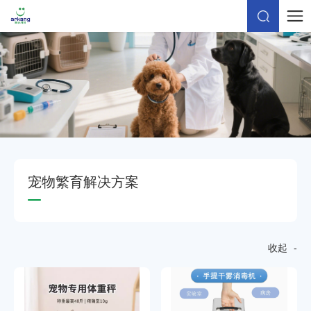
宠
物
繁
育
解
决
方
案
收起