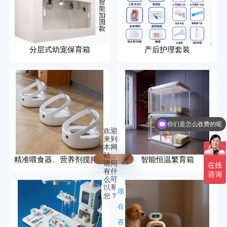
分层式幼宠保育箱
产后护理套装
你们是怎么收费的呢
欢迎
来到
本网
站，
精准喂食器、营养剂搅拌器
智能恒温繁育箱
请问
有什
么可
以帮
稍
现
您？
后
在
再
咨