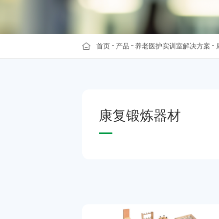
首页
产品
养老医护实训室解决方案
康
复
锻
炼
器
材