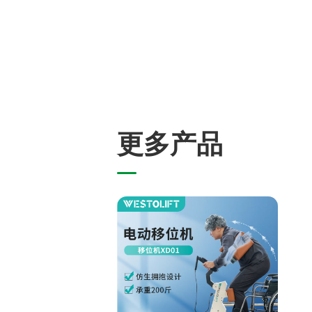
更
多
产
品