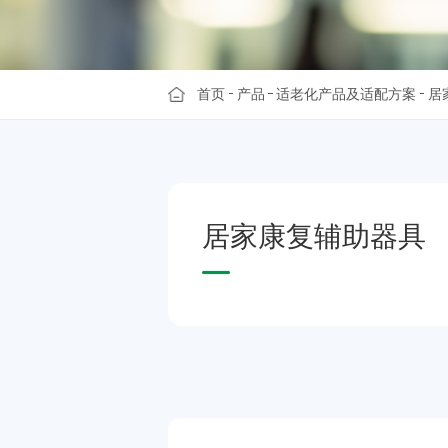
首页
产品
适老化产品及适配方案
居
居
家
康
复
辅
助
器
具