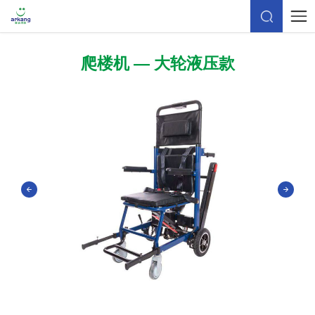
爬楼机 — ​大轮液压款