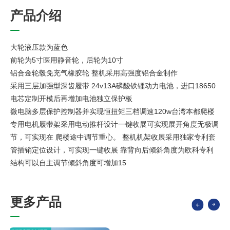
产
品
介
绍
大轮液压款为蓝色
前轮为5寸医用静音轮，后轮为10寸
铝合金轮毂免充气橡胶轮 整机采用高强度铝合金制作
采用三层加强型深齿履带 24v13A磷酸铁锂动力电池，进口18650
电芯定制开模后再增加电池独立保护板
微电脑多层保护控制器并实现恒扭矩三档调速120w台湾本都爬楼
专用电机履带架采用电动推杆设计一键收展可实现展开角度无极调
节，可实现在 爬楼途中调节重心。 整机机架收展采用独家专利套
管插销定位设计，可实现一键收展 靠背向后倾斜角度为欧科专利
结构可以自主调节倾斜角度可增加15
更
多
产
品